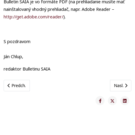
Bulletin SAIA je vo formáte PDF (na prehliadanie musíte mať
nainštalovaný vhodný prehliadač, napr. Adobe Reader –
http://get.adobe.com/reader/
).
S pozdravom
Ján Chlup,
redaktor Bulletinu SAIA
Previous article: Rozhodnutie dekana 05/2026
Next artic
Predch.
Nasl.