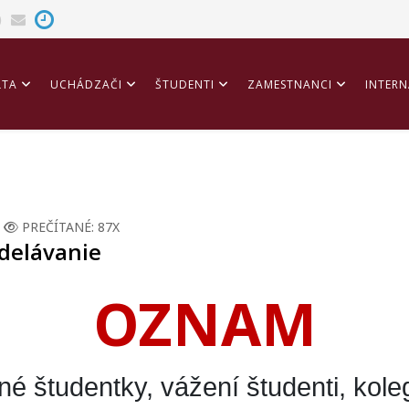
LTA
UCHÁDZAČI
ŠTUDENTI
ZAMESTNANCI
INTERN
ITÁCIA
PREČÍTANÉ: 87X
delávanie
OZNAM
é študentky, vážení študenti, kole