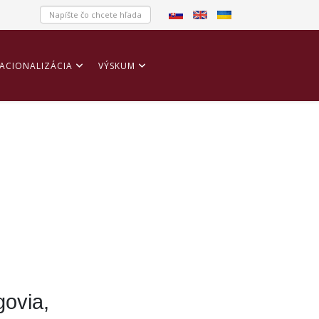
ACIONALIZÁCIA
VÝSKUM
govia,