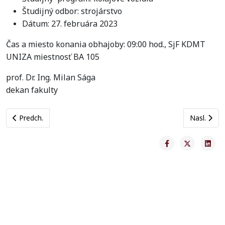
Študijný odbor: strojárstvo
Dátum: 27. februára 2023
Čas a miesto konania obhajoby: 09:00 hod., SjF KDMT
UNIZA miestnosť BA 105
prof. Dr. Ing. Milan Sága
dekan fakulty
Previous article: Oznam o konaní dizertačnej skúšky Ing. Bronisl
Next artic
Predch.
Nasl.