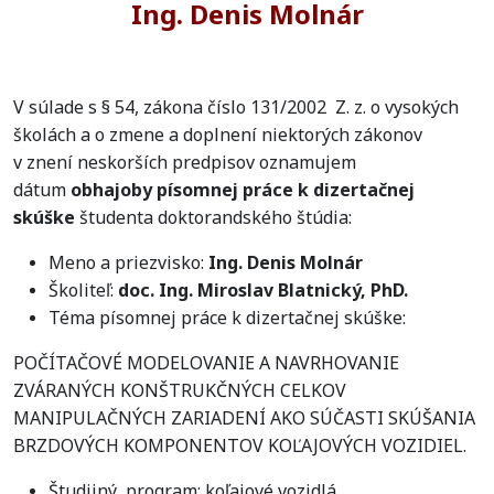
Ing. Denis Molnár
V súlade s § 54, zákona číslo 131/2002 Z. z. o vysokých
školách a o zmene a doplnení niektorých zákonov
v znení neskorších predpisov oznamujem
dátum
obhajoby písomnej práce k dizertačnej
skúške
študenta doktorandského štúdia:
Meno a priezvisko:
Ing. Denis Molnár
Školiteľ:
doc. Ing. Miroslav Blatnický, PhD.
Téma písomnej práce k dizertačnej skúške:
POČÍTAČOVÉ MODELOVANIE A NAVRHOVANIE
ZVÁRANÝCH KONŠTRUKČNÝCH CELKOV
MANIPULAČNÝCH ZARIADENÍ AKO SÚČASTI SKÚŠANIA
BRZDOVÝCH KOMPONENTOV KOĽAJOVÝCH VOZIDIEL.
Študijný program: koľajové vozidlá