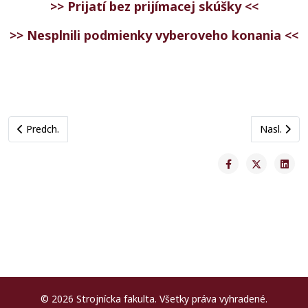
>> Prijatí bez prijímacej skúšky <<
>> Nesplnili podmienky vyberoveho konania <<
Previous article: Oznam referátu pre vzdelávanie
Next artic
Predch.
Nasl.
© 2026 Strojnícka fakulta. Všetky práva vyhradené.