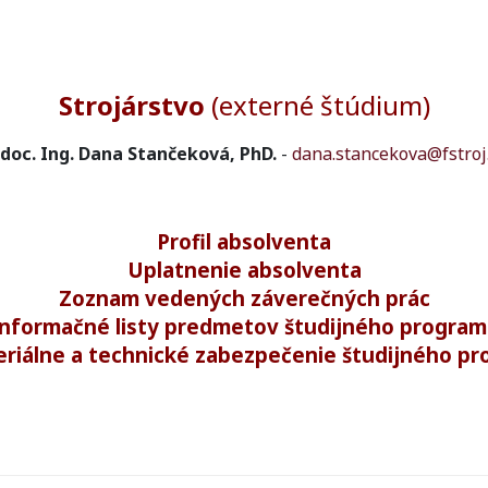
Strojárstvo
(externé štúdium)
doc. Ing. Dana Stančeková, PhD.
-
dana.stancekova@fstroj
Profil absolventa
Uplatnenie absolventa
Zoznam vedených záverečných prác
nformačné listy predmetov študijného progra
eriálne a technické zabezpečenie študijného p