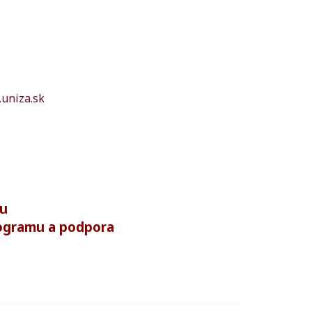
.uniza.sk
mu
rogramu a podpora