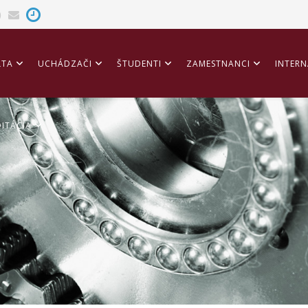
LTA
UCHÁDZAČI
ŠTUDENTI
ZAMESTNANCI
INTERN
ITÁCIA