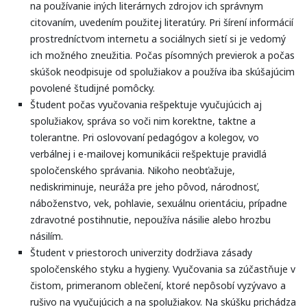
na používanie iných literárnych zdrojov ich správnym
citovaním, uvedením použitej literatúry. Pri šírení informácií
prostredníctvom internetu a sociálnych sietí si je vedomý
ich možného zneužitia. Počas písomných previerok a počas
skúšok neodpisuje od spolužiakov a používa iba skúšajúcim
povolené študijné pomôcky.
Študent počas vyučovania rešpektuje vyučujúcich aj
spolužiakov, správa so voči nim korektne, taktne a
tolerantne. Pri oslovovaní pedagógov a kolegov, vo
verbálnej i e-mailovej komunikácii rešpektuje pravidlá
spoločenského správania. Nikoho neobťažuje,
nediskriminuje, neuráža pre jeho pôvod, národnosť,
náboženstvo, vek, pohlavie, sexuálnu orientáciu, prípadne
zdravotné postihnutie, nepoužíva násilie alebo hrozbu
násilím.
Študent v priestoroch univerzity dodržiava zásady
spoločenského styku a hygieny. Vyučovania sa zúčastňuje v
čistom, primeranom oblečení, ktoré nepôsobí vyzývavo a
rušivo na vyučujúcich a na spolužiakov. Na skúšku prichádza