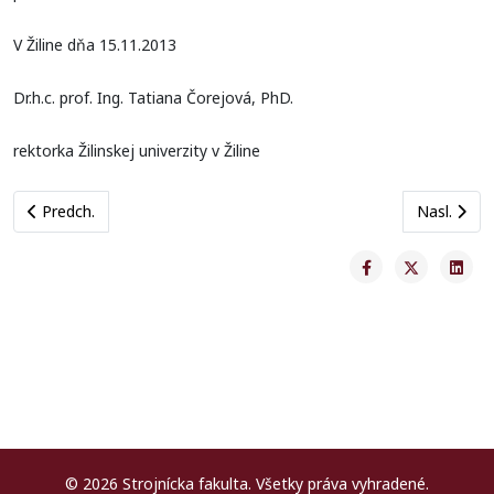
V Žiline dňa 15.11.2013
Dr.h.c. prof. Ing. Tatiana Čorejová, PhD.
rektorka Žilinskej univerzity v Žiline
Previous article: Najvýznamnejšie výstupy Z riešenia výskumných
Next artic
Predch.
Nasl.
© 2026 Strojnícka fakulta. Všetky práva vyhradené.