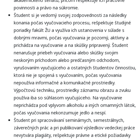
akademického senátu, pričom rešpektuje ich pracovné
povinnosti a právo na súkromie.
Študent si je vedomý svojej zodpovednosti za následky
konania počas vyučovacieho procesu, rešpektuje študijné
poriadky fakúlt ŽU a využíva ich ustanovenia v súlade s
dobrými mravmi, počas vyučovania je pozorný, aktívny a
prichádza na vyučovanie a na skúšky pripravený. Študent
nenarušuje priebeh vyučovania alebo skúšky svojim
neskorým príchodom alebo predčasným odchodom,
vyrušovaním vyučujúceho a ostatných študentov činnosťou,
ktorá nie je spojená s vyučovaním, počas vyučovania
nepoužíva informačné a komunikačné prostriedky.
Výpočtovú techniku, prostriedky záznamu obrazu a zvuku
používa iba so súhlasom vyučujúceho. Na vyučovanie
neprichádza pod vplyvom alkoholu a iných omamných látok,
počas vyučovania nekonzumuje jedlo a nespí.
Študent pri spracovávaní seminárnych, semestrálnych,
záverečných prác a pri publikovaní výsledkov vedeckej práce
nevytvára plagiáty, rešpektuje právne a etické požiadavky