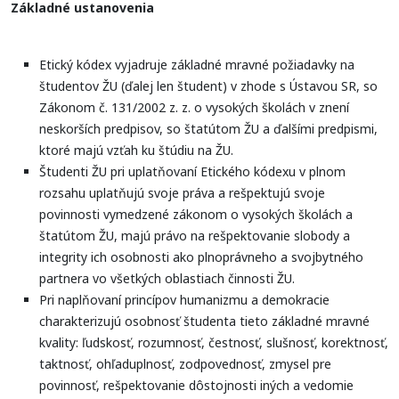
Základné ustanovenia
Etický kódex vyjadruje základné mravné požiadavky na
študentov ŽU (ďalej len študent) v zhode s Ústavou SR, so
Zákonom č. 131/2002 z. z. o vysokých školách v znení
neskorších predpisov, so štatútom ŽU a ďalšími predpismi,
ktoré majú vzťah ku štúdiu na ŽU.
Študenti ŽU pri uplatňovaní Etického kódexu v plnom
rozsahu uplatňujú svoje práva a rešpektujú svoje
povinnosti vymedzené zákonom o vysokých školách a
štatútom ŽU, majú právo na rešpektovanie slobody a
integrity ich osobnosti ako plnoprávneho a svojbytného
partnera vo všetkých oblastiach činnosti ŽU.
Pri naplňovaní princípov humanizmu a demokracie
charakterizujú osobnosť študenta tieto základné mravné
kvality: ľudskosť, rozumnosť, čestnosť, slušnosť, korektnosť,
taktnosť, ohľaduplnosť, zodpovednosť, zmysel pre
povinnosť, rešpektovanie dôstojnosti iných a vedomie