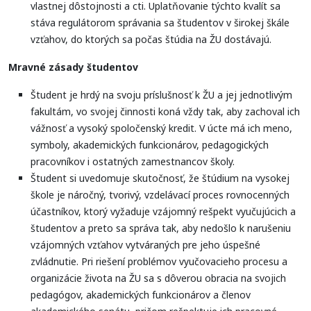
vlastnej dôstojnosti a cti. Uplatňovanie týchto kvalít sa
stáva regulátorom správania sa študentov v širokej škále
vzťahov, do ktorých sa počas štúdia na ŽU dostávajú.
Mravné zásady študentov
Študent je hrdý na svoju príslušnosť k ŽU a jej jednotlivým
fakultám, vo svojej činnosti koná vždy tak, aby zachoval ich
vážnosť a vysoký spoločenský kredit. V úcte má ich meno,
symboly, akademických funkcionárov, pedagogických
pracovníkov i ostatných zamestnancov školy.
Študent si uvedomuje skutočnosť, že štúdium na vysokej
škole je náročný, tvorivý, vzdelávací proces rovnocenných
účastníkov, ktorý vyžaduje vzájomný rešpekt vyučujúcich a
študentov a preto sa správa tak, aby nedošlo k narušeniu
vzájomných vzťahov vytváraných pre jeho úspešné
zvládnutie. Pri riešení problémov vyučovacieho procesu a
organizácie života na ŽU sa s dôverou obracia na svojich
pedagógov, akademických funkcionárov a členov