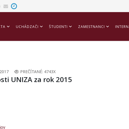
LTA
UCHÁDZAČI
ŠTUDENTI
ZAMESTNANCI
INTERN
ITÁCIA
2017
PREČÍTANÉ: 4743X
sti UNIZA za rok 2015
jov