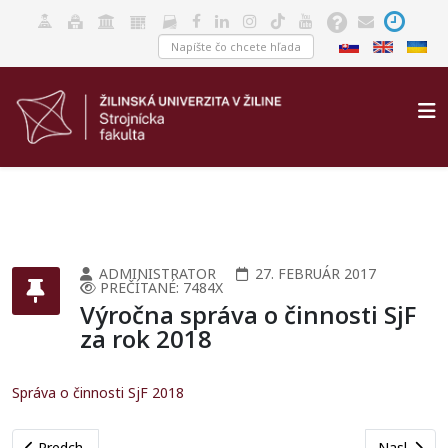
ADMINISTRATOR
27. FEBRUÁR 2017
PREČÍTANÉ: 7484X
Výročna správa o činnosti SjF
za rok 2018
Správa o činnosti SjF 2018
Previous article: Výročna správa o činnosti UNIZA za rok 2015
Next artic
Predch.
Nasl.